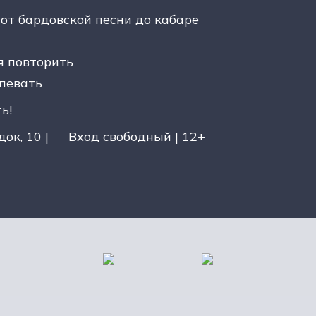
от бардовской песни до кабаре
я повторить
дпевать
ь!
ок, 10 |
Вход свободный | 12+