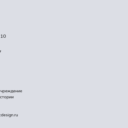
-10
7
учреждение
истории
design.ru