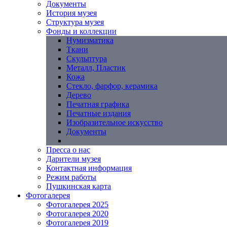
Документы
История музея
Структура музея
Фонды и коллекции
Нумизматика
Ткани
Скульптура
Металл, Пластик
Кожа
Стекло, фарфор, керамика
Дерево
Печатная графика
Печатные издания
Изобразительное искусство
Документы
Пресса о нас
Дарители музея
Контактная информация
Режим работы
Пушкинская карта
Фотогалерея
Фотогалерея 2025
Фотогалерея 2020
Фотогалерея 2019