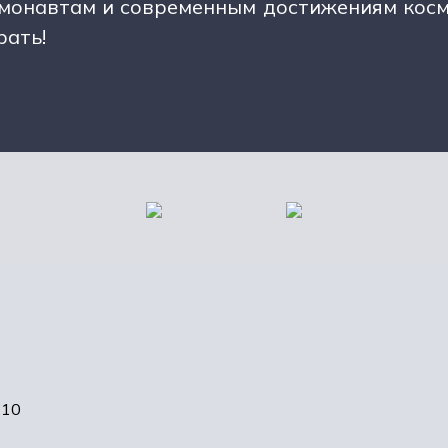
монавтам и современным достижениям косми
рать!
-10